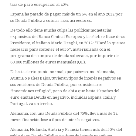
tasa de paro es superior al 20%.
España ha pasado de pagar más de un 6% en el año 2012 por
su Deuda Pública a cobrar a sus acreedores.
De todo ello tiene mucha culpa las políticas monetarias
expansivas del Banco Central Europeo y la célebre frase de su
Presidente, el italiano Mario Draghi, en 2012: “Haré lo que sea
necesario para sostener el euro”, materializada con el
programa de compra de deuda soberana, por importe de
60.000 millones de euros mensuales (QE).
Es hasta cierto punto normal, que países como Alemania,
Austria o Países Bajos, tuvieran tipos de interés negativos en
sus emisiones de Deuda Pública, por considerarse
“inversiones refugio”, pero de ahí a que hasta 19 países del
euro emitan Deuda en negativo, incluidas España, Italia y
Portugal, va un trecho.
Alemania, con una Deuda Pública del 75%, lleva más de 12
meses financiándose a tipos de interés negativos.
Alemania, Holanda, Austria y Francia tienen más del 50% del
saldo de su Deuda Pública en tipos de interés negativos.